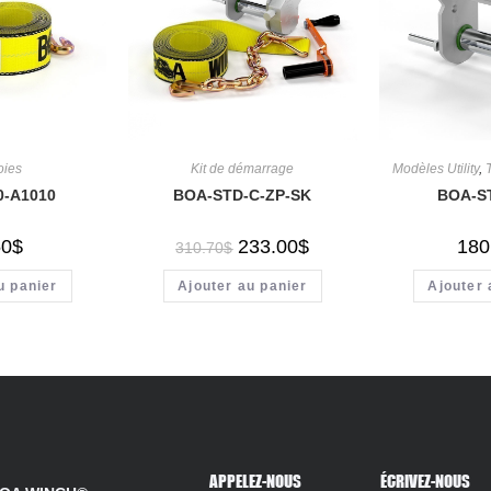
oies
Kit de démarrage
Modèles Utility
,
0-A1010
BOA-STD-C-ZP-SK
BOA-S
50
$
233.00
$
180
310.70
$
u panier
Ajouter au panier
Ajouter 
APPELEZ-NOUS
ÉCRIVEZ-NOUS