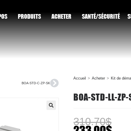
POS
PRODUITS
ACHETER
SANTÉ/SÉCURITÉ
S
Accueil
>
Acheter
>
Kit de déma
BOA-STD-C-ZP-SK
BOA-STD-LL-ZP-
🔍
310.70
$
233.00
$