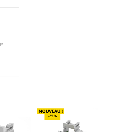
ge
NOUVEAU !
-25%