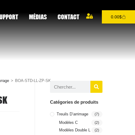
UPPORT
MÉDIAS
CONTACT
0.00
$
rrage
>
BOA-STD-LL-ZP-SK
SK
Catégories de produits
Treuils D’arrimage
(7)
Modèles C
(2)
Modèles Double L
(2)