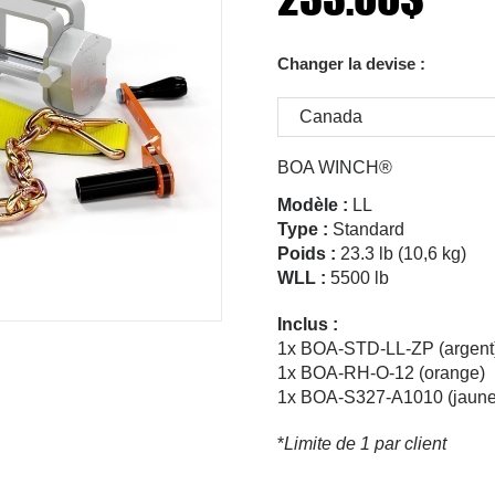
Changer la devise :
BOA WINCH®
Modèle :
LL
Type :
Standard
Poids :
23.3 lb (10,6 kg)
WLL :
5500 lb
Inclus :
1x BOA-STD-LL-ZP (argent
1x BOA-RH-O-12 (orange)
1x BOA-S327-A1010 (jaune
*
Limite de 1 par client