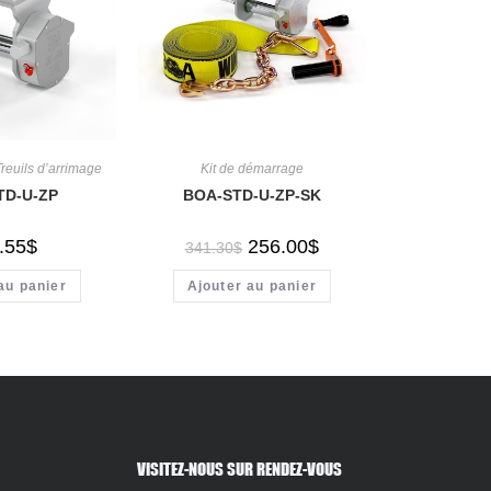
Treuils d’arrimage
Kit de démarrage
TD-U-ZP
BOA-STD-U-ZP-SK
.55
$
256.00
$
341.30
$
au panier
Ajouter au panier
VISITEZ-NOUS SUR RENDEZ-VOUS