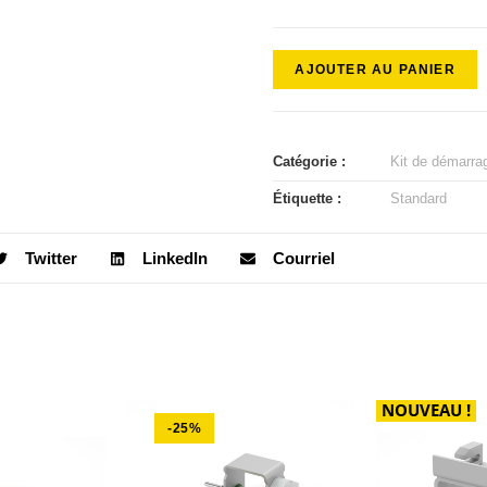
AJOUTER AU PANIER
Catégorie :
Kit de démarra
Étiquette :
Standard
Twitter
LinkedIn
Courriel
NOUVEAU !
-25%